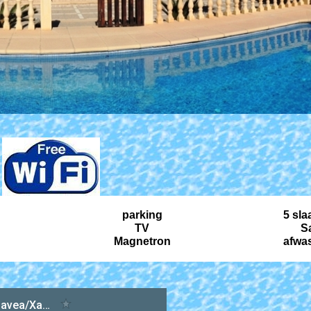
parking
5 sl
g
TV
Sa
Magnetron
afwa