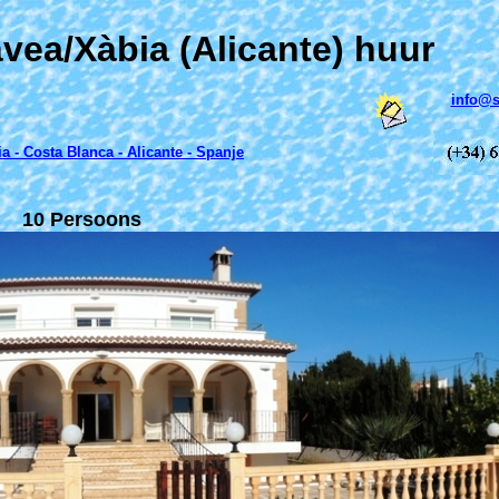
ávea/Xàbia (Alicante) huur
info@s
ia
- Costa Blanca - Alicante - Spanje
10 Persoons