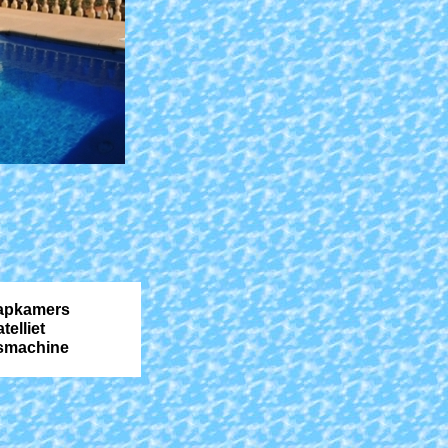
aapkamers
telliet
smachine