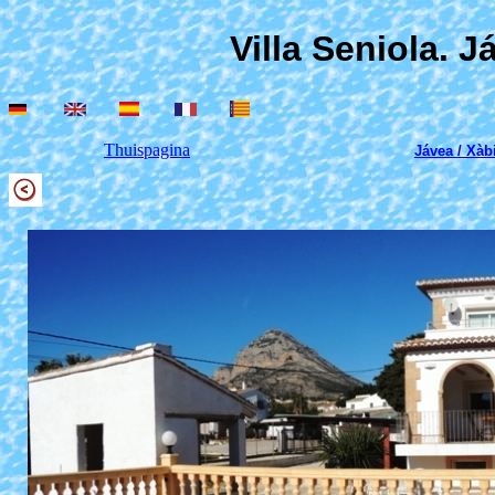
Villa Seniola. J
Thuispagina
Jávea / Xàb